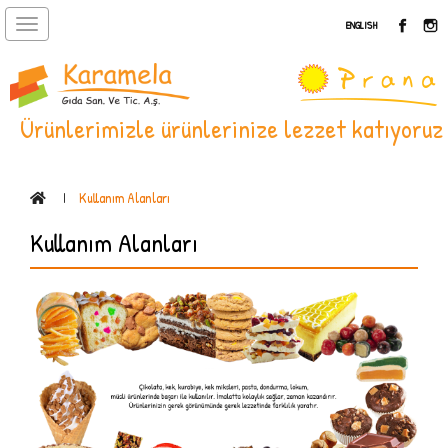
Toggle
ENGLISH
navigation
Ürünlerimizle ürünlerinize lezzet katıyoruz
Kullanım Alanları
Kullanım Alanları