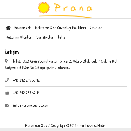
Hakkımızda
Kalite ve Gıda Güvenliği Politikası
Ürünler
Kullanım Alanları
Sertifikalar
İletişim
İletişim
İkitelli OSB Giyim Sanatkarları Sitesi 2. Ada B Blok Kat: 7 Çekme Kat
Bağımsız Bölüm No:2 Başakşehir / İstanbul
+90 212 295 55 92
+90 212 295 62 19
info@karamelagida.com
Karamela Gıda / Copyright©2019 - Her hakkı saklıdır.